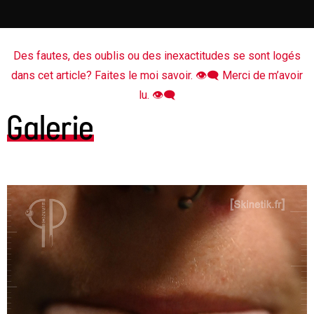
Des fautes, des oublis ou des inexactitudes se sont logés
dans cet article? Faites le moi savoir. 👁‍🗨 Merci de m’avoir
lu. 👁‍🗨
Galerie