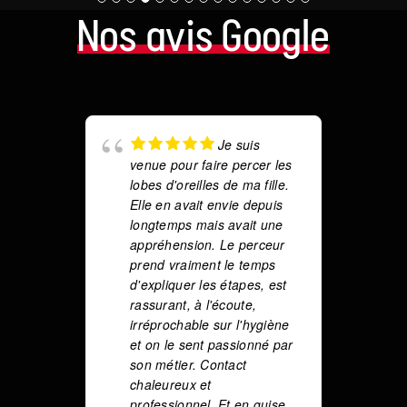
Nos avis Google
Je suis
venue pour faire percer les
a
lobes d'oreilles de ma fille.
co
Elle en avait envie depuis
r
longtemps mais avait une
Éq
appréhension. Le perceur
su
prend vraiment le temps
s
d'expliquer les étapes, est
ad
rassurant, à l'écoute,
mi
irréprochable sur l'hygiène
v
et on le sent passionné par
co
son métier. Contact
et
chaleureux et
M
professionnel. Et en guise
b