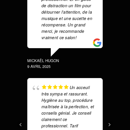
de distraction un film pour
m
détourner l'attention, de la
f
musique et une sucette en
récompense. Un grand
merci, je recommande
HAFSA F
vraiment ce salon!
15 MARS 
MICKAËL HUGON
9 AVRIL 2025
m
T
re
Un acceuil
l
très sympa et rassurant.
le
Hygiène au top, procédure
d
maîtrisée à la perfection, et
d
conseils génial. Je conseil
n'
clairement ce
t
professionnel. Tarif
l