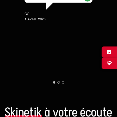
l’
b
CC
g
1 AVRIL 2025
CANDICE
15 MARS 
✕
Skinetik
à votre écoute