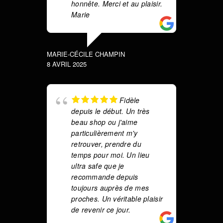
honnête. Merci et au plaisir.
au
Marie
MELISSA
15 MARS 
MARIE-CÉCILE CHAMPIN
8 AVRIL 2025
Fidèle
p
depuis le début. Un très
fa
beau shop ou j'aime
m
particulièrement m'y
tr
retrouver, prendre du
a
temps pour moi. Un lieu
c
ultra safe que je
bo
recommande depuis
m
toujours auprès de mes
c
proches. Un véritable plaisir
c
de revenir ce jour.
F
r