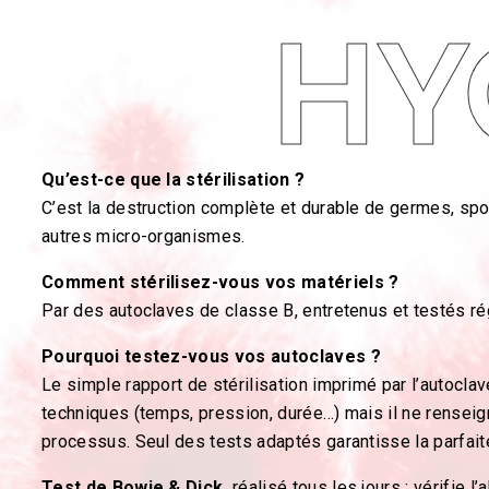
HY
Qu’est-ce que la stérilisation ?
C’est la destruction complète et durable de germes, spor
autres micro-organismes.
Comment stérilisez-vous vos matériels ?
Par des autoclaves de classe B, entretenus et testés ré
Pourquoi testez-vous vos autoclaves ?
Le simple rapport de stérilisation imprimé par l’autocla
techniques (temps, pression, durée…) mais il ne renseign
processus. Seul des tests adaptés garantisse la parfaite 
Test de Bowie & Dick,
réalisé tous les jours : vérifie l