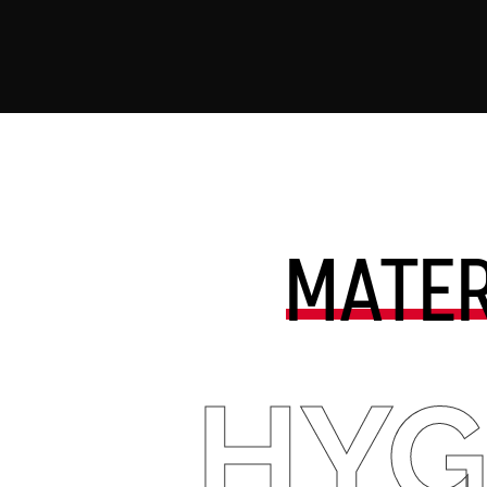
MATER
HYG