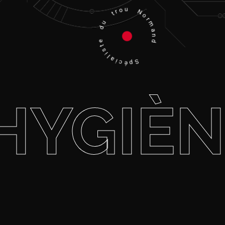
Spécialiste du trou Normand
HYGIÈN