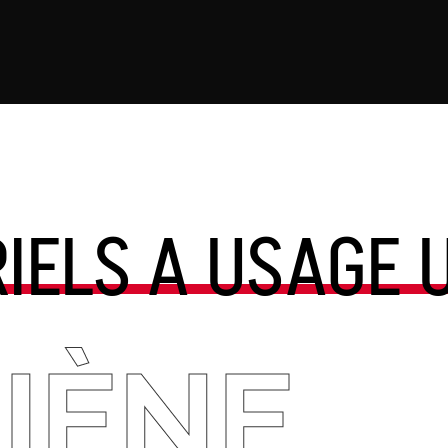
IELS A USAGE 
IÈNE