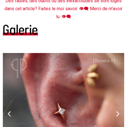
Des fautes, des oublis ou des inexactitudes se sont logés
dans cet article? Faites le moi savoir. 👁‍🗨 Merci de m’avoir
lu. 👁‍🗨
Galerie