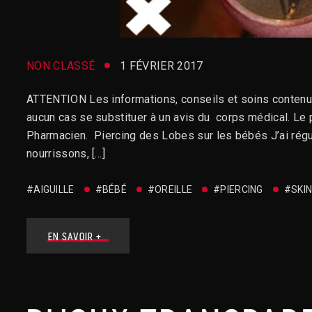
NON CLASSÉ
1 FÉVRIER 2017
ATTENTION Les informations, conseils et soins contenus su
aucun cas se substituer à un avis du corps médical. Le p
Pharmacien. Piercing des Lobes sur les bébés J’ai ré
nourrissons, […]
#AIGUILLE
#BÉBÉ
#OREILLE
#PIERCING
#SKIN
EN SAVOIR +