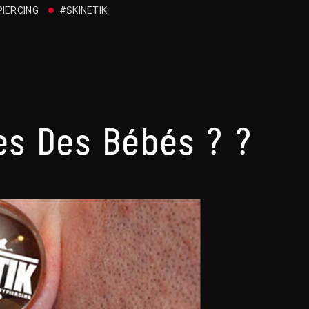
PIERCING
#SKINETIK
les Des Bébés ? ?